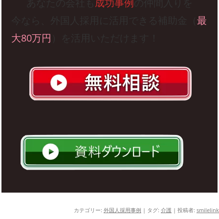
あなたの会社も
成功事例
の仲間入りを
今なら、外国人採用に活用できる補助金（
最
大80万円
）を活用いただけます！
カテゴリー:
外国人採用事例
| タグ:
介護
|
投稿者:
smilelink