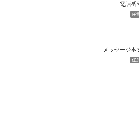
電話番
任
メッセージ本
任