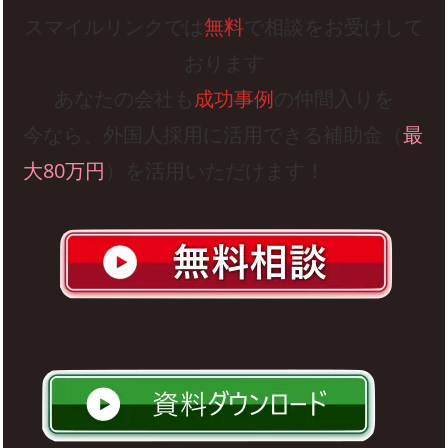
スマイルリンクでは
無料
で相談をお受けして
おります
あなたの会社も
成功事例
の仲間入りを
今なら、外国人採用に活用できる補助金（
最
大80万円
）を活用いただけます！