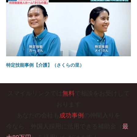
特定技能事例【介護】（さくらの里）
スマイルリンクでは
無料
で相談をお受けして
おります
あなたの会社も
成功事例
の仲間入りを
今なら、外国人採用に活用できる補助金（
最