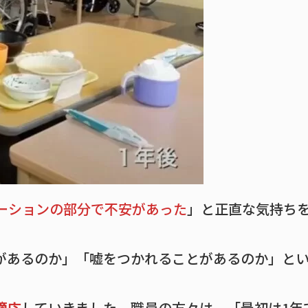
ーションの部分で不安があった
」と正直な気持ち
があるのか」「嘘をつかれることがあるのか」と
適応
していきました。職員の方々は、「最初は1年