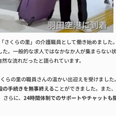
「さくらの里」の介護職員として働き始めました
した。一般的な求人ではなかなか人が集まらない
自然な流れだったと語られています。
さくらの里の職員さんの温かい出迎えを受けました
設の手続きを無事終える
ことができました。また
。さらに、
24時間体制でのサポートやチャットも