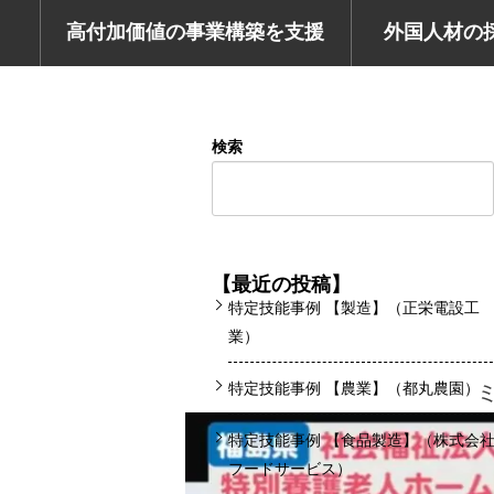
高付加価値の事業構築を支援
外国人材の
検索
【最近の投稿】
特定技能事例 【製造】（正栄電設工
業）
特定技能事例 【農業】（都丸農園）
特定技能事例 【食品製造】（株式会
フードサービス）