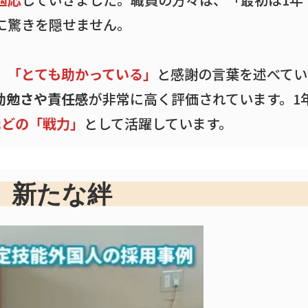
に驚きを隠せません。
、
「とても助かっている」
と感謝の言葉を述べてい
勤勉さや責任感
が非常に高く評価されています。1
ほどの「戦力」
として活躍しています。
、新たな絆